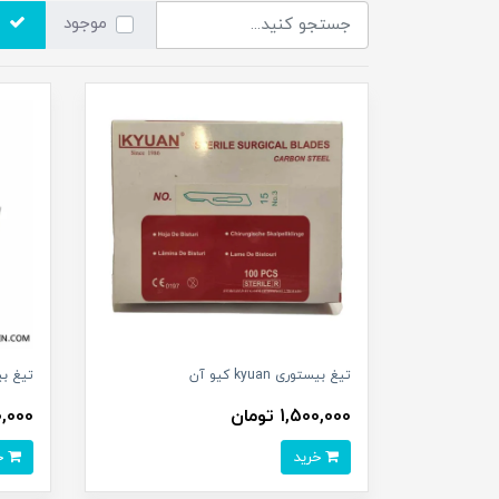
موجود
تیغ بیستوری kyuan کیو آن
تیغ ب
1,500,000 تومان
,200,000
خرید
خرید