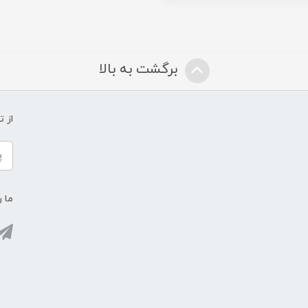
برگشت به بالا
از 
ما ر