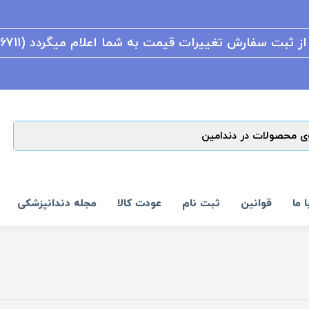
ثبت سفارش تغییرات قیمت به شما اعلام میگردد (09906996711)
 ما
قوانین
ثبت نام
عودت کالا
مجله دندانپزشکی