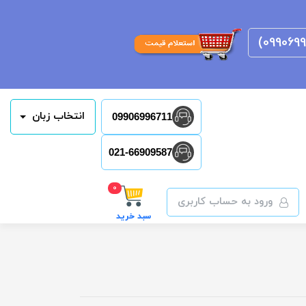
انتخاب زبان
09906996711
021-66909587
0
ورود به حساب کاربری
سبد خرید