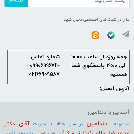
ثبت‌نام
ما را در شبکه‌های اجتماعی دنبال کنید:
همه روزه از ساعت 10:00
شماره تماس:
الی 19:00 پاسخگوی شما
09906996711-
هستیم
02166909587
آدرس ایمیل:
آشنایی با دندامین
دندامین
آقای دکتر
مجموعه
در سال ۱۳۹۸ با مدیریت
محمدرضا سلامی(دندانپزشک)
در شهر
تهران
با هدف تأمین