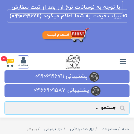
با توجه به نوسانات نرخ ارز بعد از ثبت سفارش
تغییرات قیمت به شما اعلام میگردد (09906996711)
0
ورود/ثبت نام
پشتیبانی 09906996711
پشتیبانی 02166909587
خانه
محصولات
ابزار دندانپزشکی
ابزار ترمیمی
برنیشر