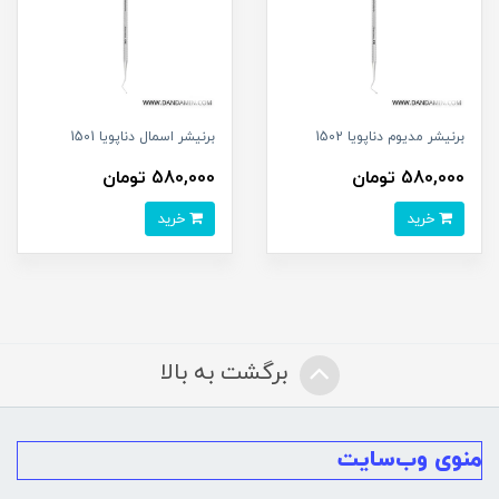
برنیشر مدیوم دناپویا 1502
برنیشر اسمال دناپویا 1501
580,000 تومان
580,000 تومان
خرید
خرید
برگشت به بالا
منوی وب‌سایت