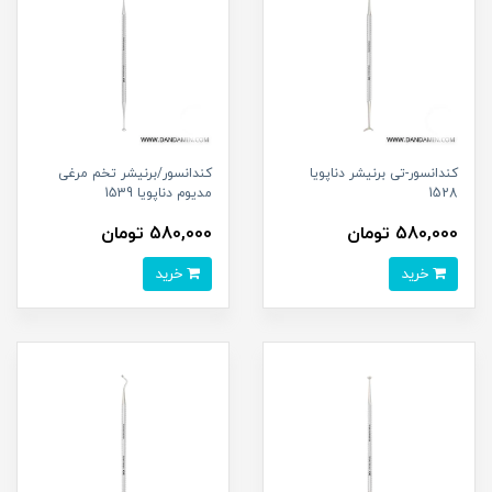
کندانسور-تی برنیشر دناپویا
کندانسور/برنیشر تخم مرغی
1528
مدیوم دناپویا 1539
580,000 تومان
580,000 تومان
خرید
خرید