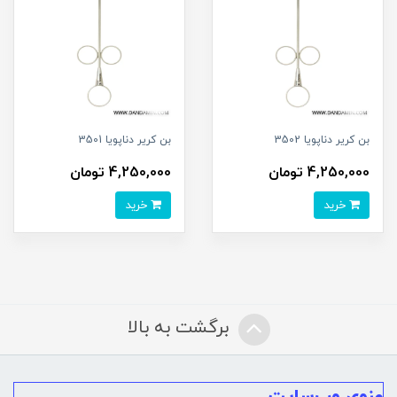
بن کریر دناپویا 3502
بن کریر دناپویا 3501
4,250,000 تومان
4,250,000 تومان
خرید
خرید
برگشت به بالا
منوی وب‌سایت