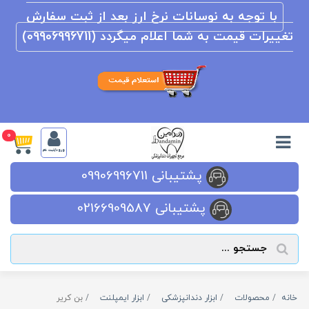
با توجه به نوسانات نرخ ارز بعد از ثبت سفارش
تغییرات قیمت به شما اعلام میگردد (09906996711)
0
ورود/ثبت نام
پشتیبانی 09906996711
پشتیبانی 02166909587
خانه
محصولات
ابزار دندانپزشکی
ابزار ایمپلنت
بن کریر