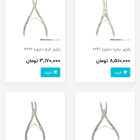
رانژور سایز1 دناپویا 2241
رانژور لارج دناپویا 2226
8,510,000 تومان
3,170,000 تومان
خرید
خرید