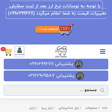
با توجه به نوسانات نرخ ارز بعد از ثبت سفارش
تغییرات قیمت به شما اعلام میگردد (09906996711)
0
ورود/ثبت نام
پشتیبانی 09906996711
پشتیبانی 02166909587
خانه
محصولات
ابزار دندانپزشکی
ابزار پریو
رانژور