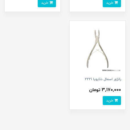
خرید
خرید
رانژور اسمال دناپویا 2221
3,170,000 تومان
خرید