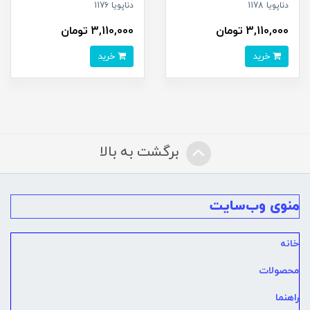
دناپویا 1178
دناپویا 1176
3,110,000 تومان
3,110,000 تومان
خرید
خرید
برگشت به بالا
منوی وب‌سایت
خانه
محصولات
راهنما