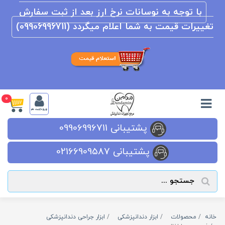
با توجه به نوسانات نرخ ارز بعد از ثبت سفارش
تغییرات قیمت به شما اعلام میگردد (09906996711)
0
ورود/ثبت نام
پشتیبانی 09906996711
پشتیبانی 02166909587
خانه
محصولات
ابزار دندانپزشکی
ابزار جراحی دندانپزشکی