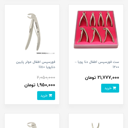
ست فورسپس اطفال دنا پویا –
فورسپس اطفال مولر پایین
1200
دناپویا 1180
21,777,000 تومان
2,050,000
1,950,000 تومان
خرید
خرید