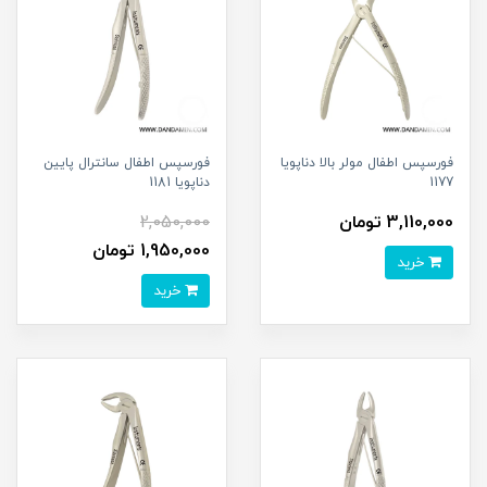
فورسپس اطفال مولر بالا دناپویا
فورسپس اطفال سانترال پایین
1177
دناپویا 1181
3,110,000 تومان
2,050,000
1,950,000 تومان
خرید
خرید