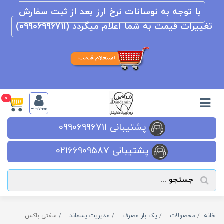
با توجه به نوسانات نرخ ارز بعد از ثبت سفارش
تغییرات قیمت به شما اعلام میگردد (09906996711)
0
ورود/ثبت نام
پشتیبانی 09906996711
پشتیبانی 02166909587
خانه
محصولات
یک بار مصرف
مدیریت پسماند
سفتی باکس