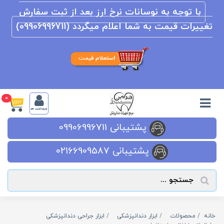
با توجه به نوسانات نرخ ارز بعد از ثبت سفارش
تغییرات قیمت به شما اعلام میگردد (09906996711)
0
ورود/ثبت نام
پشتیبانی 09906996711
پشتیبانی 02166909587
خانه
محصولات
ابزار دندانپزشکی
ابزار جراحی دندانپزشکی