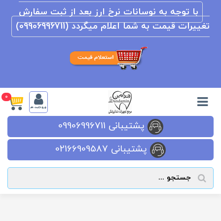
با توجه به نوسانات نرخ ارز بعد از ثبت سفارش
تغییرات قیمت به شما اعلام میگردد (09906996711)
0
ورود/ثبت نام
پشتیبانی 09906996711
پشتیبانی 02166909587