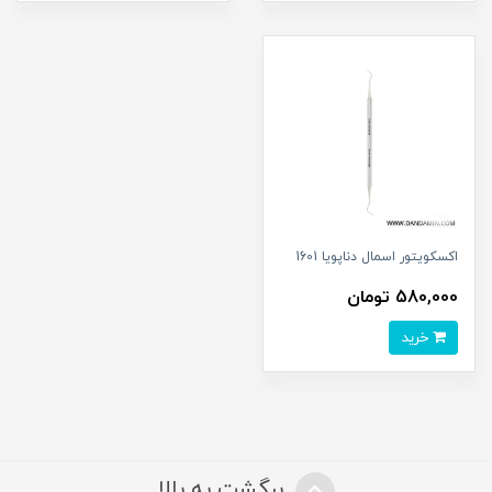
اکسکویتور اسمال دناپویا 1601
580,000 تومان
خرید
برگشت به بالا