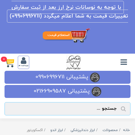
با توجه به نوسانات نرخ ارز بعد از ثبت سفارش
تغییرات قیمت به شما اعلام میگردد (09906996711)
0
ورود/ثبت نام
پشتیبانی 09906996711
پشتیبانی 02166909587
خانه
محصولات
ابزار دندانپزشکی
ابزار اندو
اکسکویتور