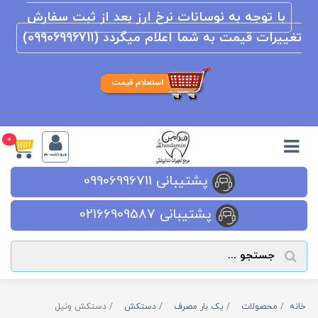
با توجه به نوسانات نرخ ارز بعد از ثبت سفارش
تغییرات قیمت به شما اعلام میگردد (09906996711)
0
ورود/ثبت نام
پشتیبانی 09906996711
پشتیبانی 02166909587
خانه
محصولات
یک بار مصرف
دستکش
دستکش ونیل