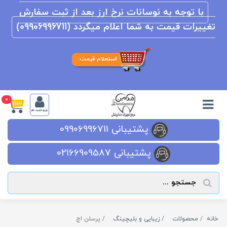
با توجه به نوسانات نرخ ارز بعد از ثبت سفارش
تغییرات قیمت به شما اعلام میگردد (09906996711)
0
ورود/ثبت نام
پشتیبانی 09906996711
پشتیبانی 02166909587
خانه
محصولات
زیبایی و بلیچینگ
پرسلن اچ