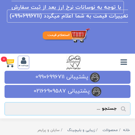
با توجه به نوسانات نرخ ارز بعد از ثبت سفارش
تغییرات قیمت به شما اعلام میگردد (09906996711)
0
ورود/ثبت نام
پشتیبانی 09906996711
پشتیبانی 02166909587
خانه
محصولات
زیبایی و بلیچینگ
سایلن و پرایمر